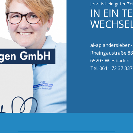
Jetzt ist ein guter Ze
IN EIN T
WECHSE
al-ap andersleben
Rheingaustraße 88
65203 Wiesbaden
Tel. 0611 72 37 33