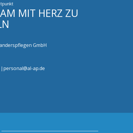
itpunkt
EAM MIT HERZ ZU
LN
-anderspflegen GmbH
7 |personal@al-ap.de